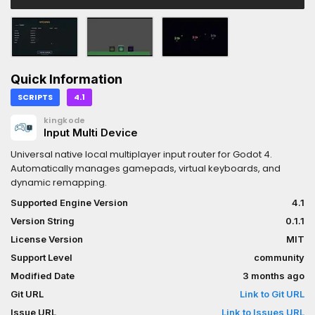
Quick Information
SCRIPTS
4.1
kingkode
Input Multi Device
Universal native local multiplayer input router for Godot 4.
Automatically manages gamepads, virtual keyboards, and
dynamic remapping.
Supported Engine Version
4.1
Version String
0.1.1
License Version
MIT
Support Level
community
Modified Date
3 months ago
Git URL
Link to Git URL
Issue URL
Link to Issues URL