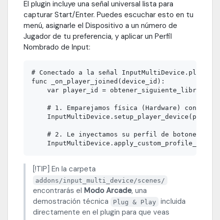
El plugin incluye una señal universal lista para
capturar Start/Enter. Puedes escuchar esto en tu
menú, asignarle el Dispositivo a un número de
Jugador de tu preferencia, y aplicar un Perfil
Nombrado de Input:
# Conectado a la señal InputMultiDevice.player_j
func _on_player_joined(device_id):

    var player_id = obtener_siguiente_libre_del_
    # 1. Emparejamos física (Hardware) con lógic
    InputMultiDevice.setup_player_device(player_
    # 2. Le inyectamos su perfil de botones favo
[!TIP] En la carpeta
addons/input_multi_device/scenes/
encontrarás el
Modo Arcade
, una
demostración técnica
incluida
Plug & Play
directamente en el plugin para que veas