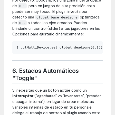
Por defecto, Godot aplica una zona muerta opaca
de
, pero en juegos de alta precisión esto
0.5
puede ser muy tosco. El plugin inyecta por
defecto una
optimizada
global_base_deadzone
de
a todos los ejes creados. Puedes
0.2
brindarle un control (slider) a tus jugadores en las
Opciones para ajustarlo dinámicamente:
6. Estados Automáticos
"Toggle"
Si necesitas que un botón actúe como un
interruptor
("agacharse" vs "levantarse", "prender
o apagar linterna"), en lugar de crear molestas
variables internas de estado en tu personaje,
delega el trabajo de rastreo al plugin usando este