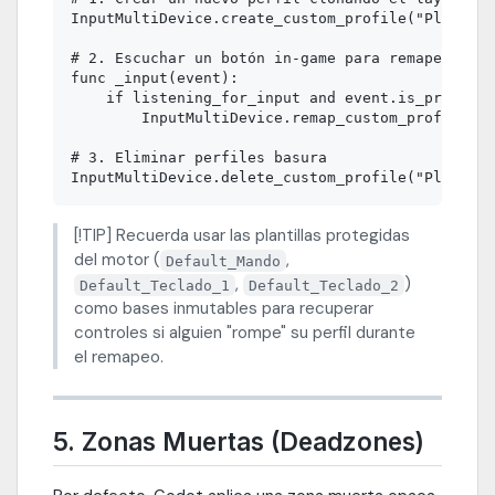
InputMultiDevice.create_custom_profile("Player_P
# 2. Escuchar un botón in-game para remapearlo e
func _input(event):

    if listening_for_input and event.is_pressed(
        InputMultiDevice.remap_custom_profile("P
# 3. Eliminar perfiles basura

[!TIP] Recuerda usar las plantillas protegidas
del motor (
,
Default_Mando
,
)
Default_Teclado_1
Default_Teclado_2
como bases inmutables para recuperar
controles si alguien "rompe" su perfil durante
el remapeo.
5. Zonas Muertas (Deadzones)