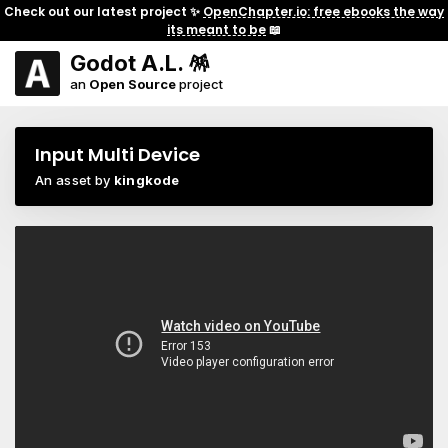
Check out our latest project ✨
OpenChapter.io: free ebooks the way
its meant to be
📖
Godot A.L. 🪅
an
Open Source
project
Input Multi Device
An asset by
kingkode