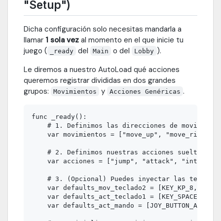
"Setup")
Dicha configuración solo necesitas mandarla a
llamar
1 sola vez
al momento en el que inicie tu
juego (
del
o del
).
_ready
Main
Lobby
Le diremos a nuestro AutoLoad qué acciones
queremos registrar divididas en dos grandes
grupos:
y
.
Movimientos
Acciones Genéricas
func _ready():

    # 1. Definimos las direcciones de movimiento
    var movimientos = ["move_up", "move_right", 
    # 2. Definimos nuestras acciones sueltas del
    var acciones = ["jump", "attack", "interact"
    # 3. (Opcional) Puedes inyectar las teclas p
    var defaults_mov_teclado2 = [KEY_KP_8, KEY_K
    var defaults_act_teclado1 = [KEY_SPACE, KEY_
    var defaults_act_mando = [JOY_BUTTON_A, JOY_