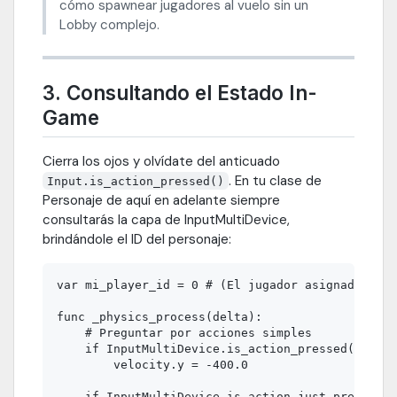
cómo spawnear jugadores al vuelo sin un
Lobby complejo.
3. Consultando el Estado In-
Game
Cierra los ojos y olvídate del anticuado
. En tu clase de
Input.is_action_pressed()
Personaje de aquí en adelante siempre
consultarás la capa de InputMultiDevice,
brindándole el ID del personaje:
var mi_player_id = 0 # (El jugador asignado a es
func _physics_process(delta):

    # Preguntar por acciones simples

    if InputMultiDevice.is_action_pressed(mi_pla
        velocity.y = -400.0

    if InputMultiDevice.is_action_just_pressed(m