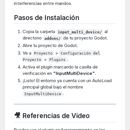
interferencias entre mandos.
Pasos de Instalación
Copia la carpeta
al
input_multi_device/
directorio
de tu proyecto Godot.
addons/
Abre tu proyecto de Godot.
Ve a
>
Proyecto
Configuración del
>
.
Proyecto
Plugins
Activa el plugin marcando la casilla de
verificación en
"InputMultiDevice"
.
¡Listo! El entorno ya cuenta con un AutoLoad
principal global bajo el nombre
.
InputMultiDevice
🎥 Referencias de Video
Puedes ver el plugin en funcionamiento en los