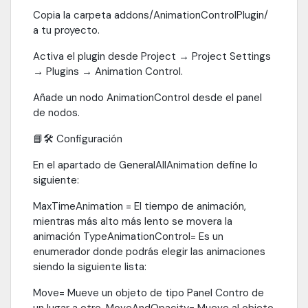
Copia la carpeta addons/AnimationControlPlugin/
a tu proyecto.
Activa el plugin desde Project → Project Settings
→ Plugins → Animation Control.
Añade un nodo AnimationControl desde el panel
de nodos.
📘🛠️ Configuración
En el apartado de GeneralAllAnimation define lo
siguiente:
MaxTimeAnimation = El tiempo de animación,
mientras más alto más lento se movera la
animación TypeAnimationControl= Es un
enumerador donde podrás elegir las animaciones
siendo la siguiente lista:
Move= Mueve un objeto de tipo Panel Contro de
un lugar a otro. MoveAndOpacity= Mueve al objeto