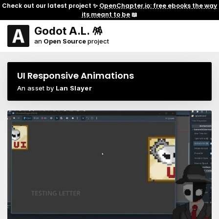
Check out our latest project ✨
OpenChapter.io: free ebooks the way
its meant to be
📖
Godot A.L. 🪅
an
Open Source
project
UI Responsive Animations
An asset by
Lan Slayer