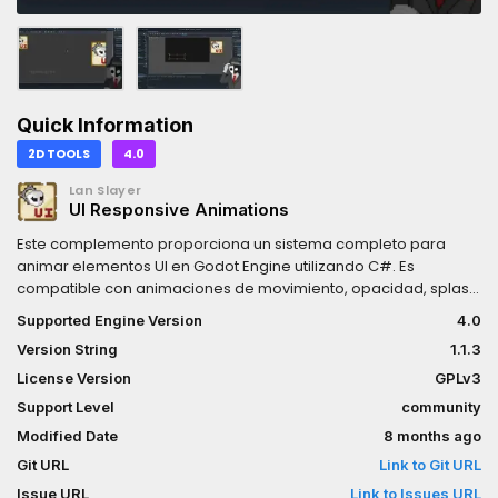
Quick Information
2D TOOLS
4.0
Lan Slayer
UI Responsive Animations
Este complemento proporciona un sistema completo para
animar elementos UI en Godot Engine utilizando C#. Es
compatible con animaciones de movimiento, opacidad, splash,
combinaciones y ciclos, permitiendo crear interfaces
Supported Engine Version
4.0
dinámicas y responsivas sin necesidad de AnimationPlayer.---
Version String
1.1.3
------------------------------This plugin provides a complete
system for animating UI elements in the Godot Engine using C#.
License Version
GPLv3
It supports motion, opacity, splash, blending, and looping
Support Level
community
animations, allowing you to create dynamic and responsive
Modified Date
8 months ago
interfaces without needing AnimationPlayer.
Git URL
Link to Git URL
Issue URL
Link to Issues URL