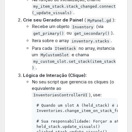
my_item_stack.stack_changed.connect
.
(_update_visuals)
Crie seu Gerador de Painel
(
):
MyPanel.gd
Recebe um objeto
(via
Inventory
ou
).
get_primary()
get_secondary()
Itera sobre o array
.
inventory.stacks
Para cada
no array, instancia
ItemStack
um
e chama
MyCustomSlot
my_custom_slot.set_stack(item_stack
.
)
Lógica de Interação (Clique):
No seu script que gerencia os cliques (o
equivalente ao
), use:
InventoriesControllerUI
# Quando um slot A (held_stack) é arrasta
Inventories.change_item_on_stack_for_oth
# Sua responsabilidade: Forçar a atualiza
held_stack.update_visuals()
