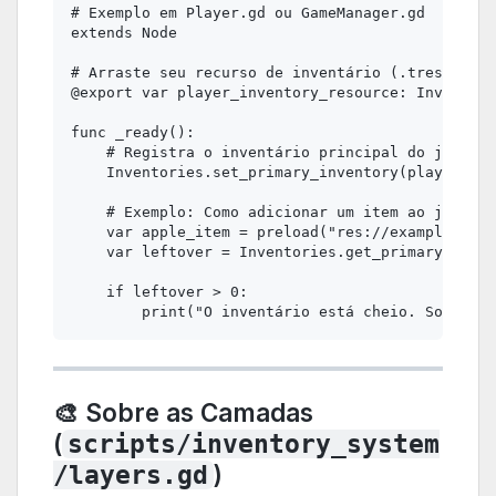
# Exemplo em Player.gd ou GameManager.gd

extends Node

# Arraste seu recurso de inventário (.tres) para
@export var player_inventory_resource: Inventory
func _ready():

    # Registra o inventário principal do jogador
    Inventories.set_primary_inventory(player_inv
    # Exemplo: Como adicionar um item ao jogador
    var apple_item = preload("res://examples_res
    var leftover = Inventories.get_primary().pus
    if leftover > 0:

🎨 Sobre as Camadas
(
scripts/inventory_system
)
/layers.gd