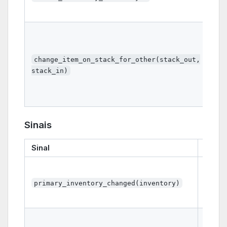
usa
con
Lóg
Est
par
change_item_on_stack_for_other(stack_out,
for
stack_in)
mov
doi
emp
Sinais
Sinal
Descr
Emiti
invent
primary_inventory_changed(inventory)
defini
set_
Emiti