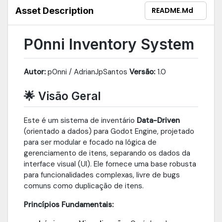
chests, shops).Includes Editor Tools (Docks) to easily create
Asset Description
README.md
and manage your items and inventories directly inside the
Godot editor. Perfect for RPGs and games with complex
economies.For full documentation, setup instructions, and code
P0nni Inventory System
examples, visit the GitHub repository.
Autor:
p0nni / AdrianJpSantos
Versão:
1.0
🌟 Visão Geral
Este é um sistema de inventário
Data-Driven
(orientado a dados) para Godot Engine, projetado
para ser modular e focado na lógica de
gerenciamento de itens, separando os dados da
interface visual (UI). Ele fornece uma base robusta
para funcionalidades complexas, livre de bugs
comuns como duplicação de itens.
Princípios Fundamentais: