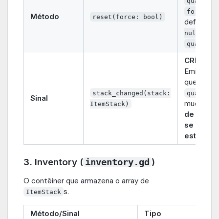
quantity
force=tr
Método
reset(force: bool)
define
it
e
null
quantity
CRÍTICO!
Emitido s
que
item
stack_changed(stack:
quantity
Sinal
mudam.
S
ItemStack)
de slot 
se conec
este sina
3. Inventory (
)
inventory.gd
O contêiner que armazena o array de
s.
ItemStack
Método/Sinal
Tipo