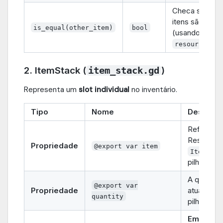
Checa se dois
itens são iguai
is_equal(other_item)
bool
(usando
resource_pat
2. ItemStack (
)
item_stack.gd
Representa um
slot individual
no inventário.
Tipo
Nome
Descriçã
Referênci
Resource
Propriedade
@export var item
que
Item
pilha cont
A quantid
@export var
Propriedade
atual do i
quantity
pilha.
Empilham