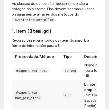
As classes de dados são
s e são o
Resource
coração do sistema. Elas devem ser manipuladas
primariamente através dos métodos do
.
InventoriesController
1. Item (
)
Item.gd
Recurso base para todos os itens do jogo. É a
fonte de informação para a UI.
Propriedade/Método
Tipo
Descrição
Nome do item
(para tooltips 
@export var name
String
UI).
Limite de
empilhament
@export var
(ex: 1 para
int
max_per_stack
Espada, 99 pa
Poção).