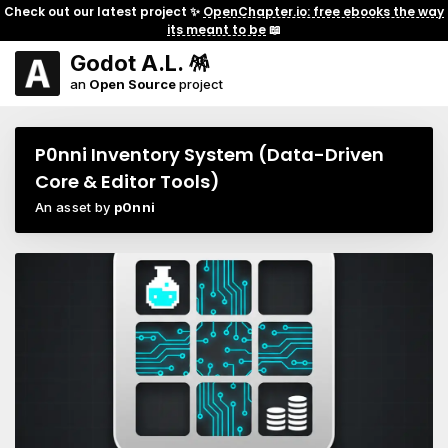
Check out our latest project ✨
OpenChapter.io: free ebooks the way
its meant to be
📖
Godot A.L. 🪅
an
Open Source
project
P0nni Inventory System (Data-Driven
Core & Editor Tools)
An asset by
p0nni