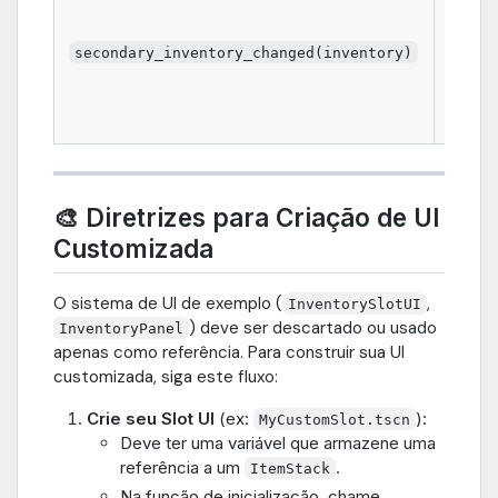
invent
defini
Envia 
secondary_inventory_changed(inventory)
Inve
defini
remov
🎨 Diretrizes para Criação de UI
Customizada
O sistema de UI de exemplo (
,
InventorySlotUI
) deve ser descartado ou usado
InventoryPanel
apenas como referência. Para construir sua UI
customizada, siga este fluxo:
Crie seu Slot UI
(ex:
):
MyCustomSlot.tscn
Deve ter uma variável que armazene uma
referência a um
.
ItemStack
Na função de inicialização, chame