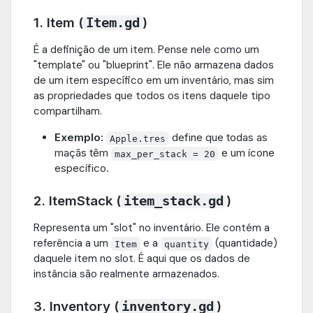
1. Item (
)
Item.gd
É a definição de um item. Pense nele como um
"template" ou "blueprint". Ele não armazena dados
de um item específico em um inventário, mas sim
as propriedades que todos os itens daquele tipo
compartilham.
Exemplo:
define que todas as
Apple.tres
maçãs têm
e um ícone
max_per_stack = 20
específico.
2. ItemStack (
)
item_stack.gd
Representa um "slot" no inventário. Ele contém a
referência a um
e a
(quantidade)
Item
quantity
daquele item no slot. É aqui que os dados de
instância são realmente armazenados.
3. Inventory (
)
inventory.gd