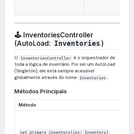
🕹️ InventoriesController
(AutoLoad:
)
Inventories
O
é o orquestrador de
InventoriesController
toda a lógica de inventário. Por ser um AutoLoad
(Singleton), ele está sempre acessível
globalmente através do nome
.
Inventories
Métodos Principais
Método
De
(Ch
Def
jog
set_primary_inventory(inv: Inventory)