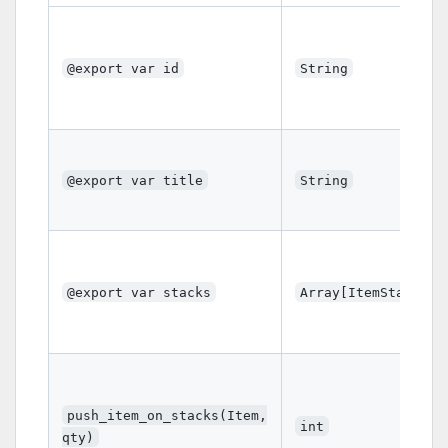
@export var id
String
@export var title
String
@export var stacks
Array[ItemStack]
push_item_on_stacks(Item,
int
qty)