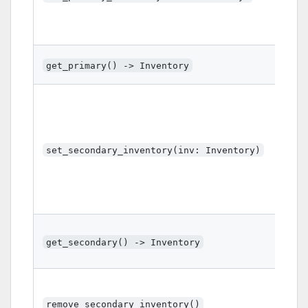
Est
no 
inv
Ret
get_primary() -> Inventory
que
Def
tem
com
con
set_secondary_inventory(inv: Inventory)
sina
se
par
cor
Ret
que
get_secondary() -> Inventory
etc
Rem
inv
remove_secondary_inventory()