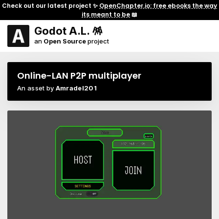
Check out our latest project ✨
OpenChapter.io: free ebooks the way
its meant to be
📖
Godot A.L. 🪅
an
Open Source
project
Online-LAN P2P multiplayer
An asset by
Amradel201