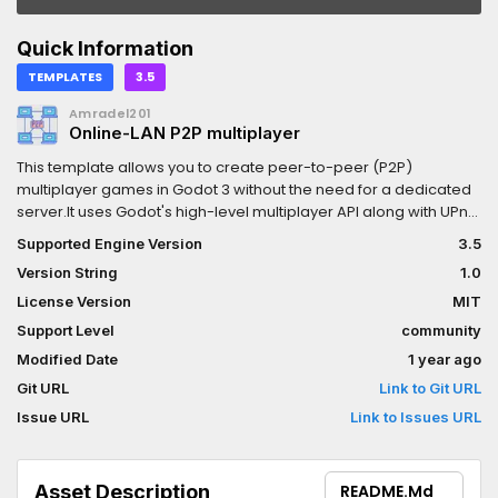
Quick Information
TEMPLATES
3.5
Amradel201
Online-LAN P2P multiplayer
This template allows you to create peer-to-peer (P2P)
multiplayer games in Godot 3 without the need for a dedicated
server.It uses Godot's high-level multiplayer API along with UPnP
(Universal Plug and Play) for automatic port forwarding, making
Supported Engine Version
3.5
it easy to connect players over the internet directly.Features
Version String
1.0
include:- Host/join system using IP- P2P networking with no
server required- UPnP support for port forwarding- Handles
License Version
MIT
connection, disconnection, and timeouts- Clean and well-
Support Level
community
organized code structure- Includes a working demo
Modified Date
1 year ago
projectPerfect for developers who want to build online
multiplayer games with minimal setup.
Git URL
Link to Git URL
Issue URL
Link to Issues URL
Asset Description
README.md