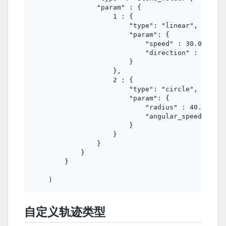
                "param" : {

                    1 : {

                        "type": "linear",

                        "param": {

                            "speed" : 30.0,

                            "direction" : 30.0

                        }

                    },

                    2 : {

                        "type": "circle",

                        "param": {

                            "radius" : 40.0,

                            "angular_speed" : 60
                        }

                    }

                }

            }

        }

自定义轨迹类型