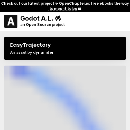
Check out our latest project ✨
OpenChapter.io: free ebooks the way
its meant to be
📖
Godot A.L. 🪅
an
Open Source
project
EasyTrajectory
An asset by
dynamder