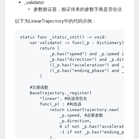
_validator
参数验证器，验证传来的参数字典是否合法
以下为LinearTrajectory中的代码示例：
static func _static_init() -> void:

    var validator := func(_p : Dictionary
        return (

            _p.has("speed") and _p.speed is floa
            _p.has("direction") and _p.direction
            ((_p.has("acceleration") and _p.acce
            ((_p.has("ending_phase") and _p.endi
        )

    #注册函数

    BaseTrajectory._register(

        "linear", #轨迹类型名

        func(_p) : #构造器

            return LinearTrajectory.new(

                _p.speed, #必要参数

                _p.direction,

                0 if not _p.has("acceleration"
                -1 if not _p.has("ending_phase")
            ),
