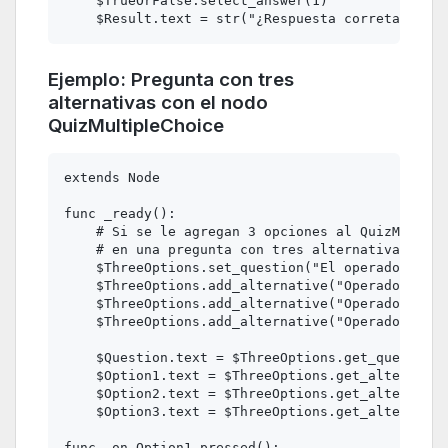
    $TrueOrFalse.select_answer(1)

Ejemplo: Pregunta con tres
alternativas con el nodo
QuizMultipleChoice
extends Node

func _ready():

    # Si se le agregan 3 opciones al QuizMultipl
    # en una pregunta con tres alternativas THRE
    $ThreeOptions.set_question("El operador = es
    $ThreeOptions.add_alternative("Operador rela
    $ThreeOptions.add_alternative("Operador de a
    $ThreeOptions.add_alternative("Operador de u
    $Question.text = $ThreeOptions.get_question(
    $Option1.text = $ThreeOptions.get_alternativ
    $Option2.text = $ThreeOptions.get_alternativ
    $Option3.text = $ThreeOptions.get_alternativ
func _on_Option1_pressed():
