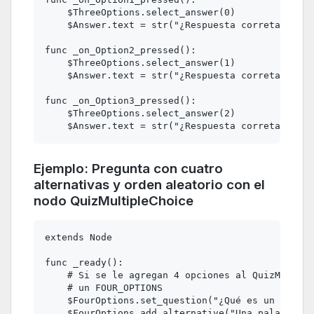
    $ThreeOptions.select_answer(0)

    $Answer.text = str("¿Respuesta correta?: ", 
func _on_Option2_pressed():

    $ThreeOptions.select_answer(1)

    $Answer.text = str("¿Respuesta correta?: ", 
func _on_Option3_pressed():

    $ThreeOptions.select_answer(2)

Ejemplo: Pregunta con cuatro
alternativas y orden aleatorio con el
nodo QuizMultipleChoice
extends Node

func _ready():

    # Si se le agregan 4 opciones al QuizMultipl
    # un FOUR_OPTIONS

    $FourOptions.set_question("¿Qué es un Objeto
    $FourOptions.add_alternative("Una palabra re