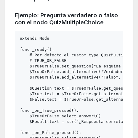
Ejemplo: Pregunta verdadero o falso
con el nodo QuizMultipleChoice
extends Node

func _ready():

    # Por defecto el custom type QuizMultipleCho
    # TRUE_OR_FALSE

    $TrueOrFalse.set_question("La esquina de la 
    $TrueOrFalse.add_alternative("Verdadero", fa
    $TrueOrFalse.add_alternative("Falso", true) 
    $Question.text = $TrueOrFalse.get_question()

    $True.text = $TrueOrFalse.get_alternative(0)

    $False.text = $TrueOrFalse.get_alternative(1
func _on_True_pressed():

    $TrueOrFalse.select_answer(0)

    $Result.text = str("¿Respuesta correta?: ", 
func _on_False_pressed():
