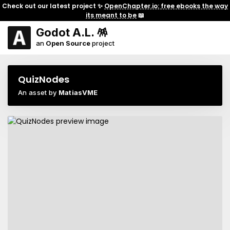
Check out our latest project ✨
OpenChapter.io: free ebooks the way
its meant to be
📖
Godot A.L. 🪅
an
Open Source
project
QuizNodes
An asset by
MatiasVME