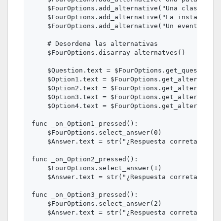
    $FourOptions.add_alternative("Una clase", fa
    $FourOptions.add_alternative("La instancia d
    $FourOptions.add_alternative("Un evento", fa
    # Desordena las alternativas

    $FourOptions.disarray_alternatves()

    $Question.text = $FourOptions.get_question()

    $Option1.text = $FourOptions.get_alternative
    $Option2.text = $FourOptions.get_alternative
    $Option3.text = $FourOptions.get_alternative
    $Option4.text = $FourOptions.get_alternative
func _on_Option1_pressed():

    $FourOptions.select_answer(0)

    $Answer.text = str("¿Respuesta correta?: ", 
func _on_Option2_pressed():

    $FourOptions.select_answer(1)

    $Answer.text = str("¿Respuesta correta?: ", 
func _on_Option3_pressed():

    $FourOptions.select_answer(2)

    $Answer.text = str("¿Respuesta correta?: ", 