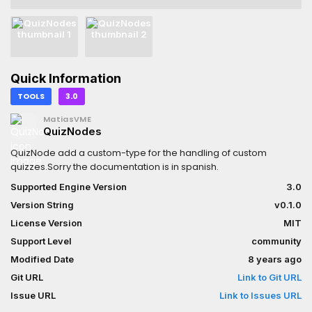
Quick Information
TOOLS
3.0
MatiasVME
QuizNodes
QuizNode add a custom-type for the handling of custom
quizzes.Sorry the documentation is in spanish.
Supported Engine Version
3.0
Version String
v0.1.0
License Version
MIT
Support Level
community
Modified Date
8 years ago
Git URL
Link to Git URL
Issue URL
Link to Issues URL